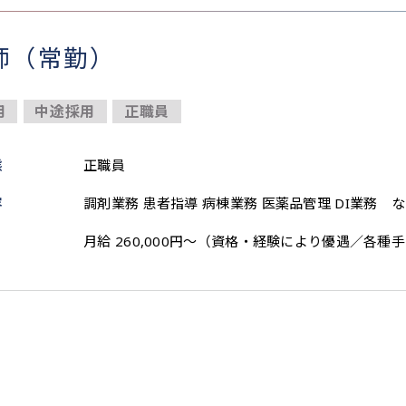
師（常勤）
用
中途採用
正職員
態
正職員
容
調剤業務 患者指導 病棟業務 医薬品管理 DI業務 
月給 260,000円～（資格・経験により優遇／各種