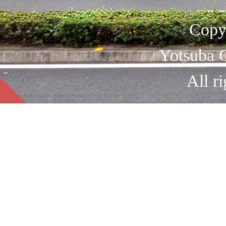
Copy
Yotsuba C
All ri