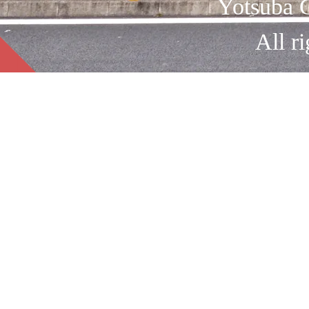
Yotsuba C
All ri