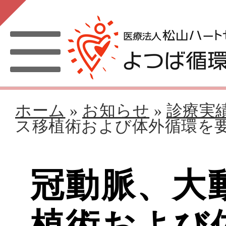
ホーム
»
お知らせ
»
診療実
ス移植術および体外循環を
冠動脈、大
植術および