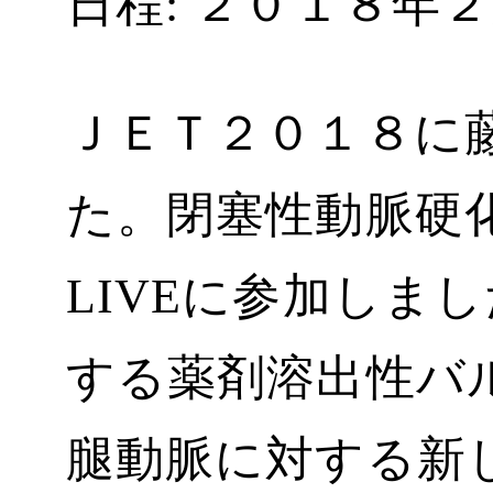
日程: ２０１８年
ＪＥＴ２０１８に
た。閉塞性動脈硬
LIVEに参加しま
する薬剤溶出性バ
腿動脈に対する新