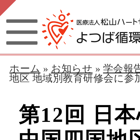
ホーム
»
お知らせ
»
学会報
地区 地域別教育研修会に参
第12回 日
中国四国地