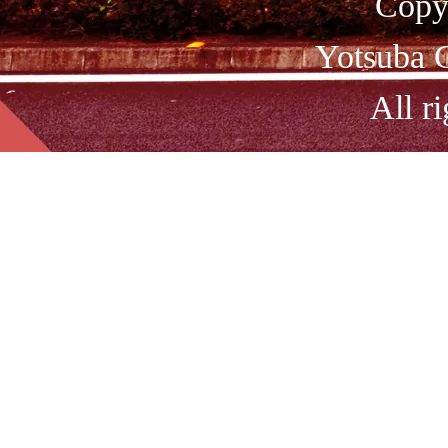
Copy
Yotsuba C
All ri