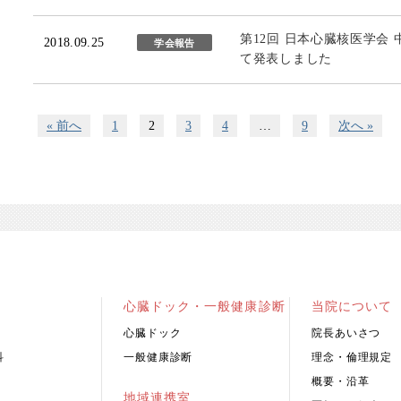
第12回 日本心臓核医学会
2018.09.25
学会報告
て発表しました
« 前へ
1
2
3
4
…
9
次へ »
心臓ドック・一般健康診断
当院について
心臓ドック
院長あいさつ
科
一般健康診断
理念・倫理規定
概要・沿革
地域連携室