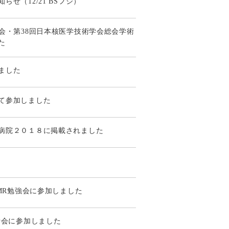
せ（12/21 BSフジ）
会・第38回日本核医学技術学会総会学術
た
ました
て参加しました
病院２０１８に掲載されました
・MR勉強会に参加しました
話会に参加しました